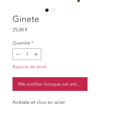
Ginete
Prix
25,00 €
Quantité
*
Rupture de stock
Me notifier lorsque cet article est disponible
Acétate et clou en acier
inoxydable