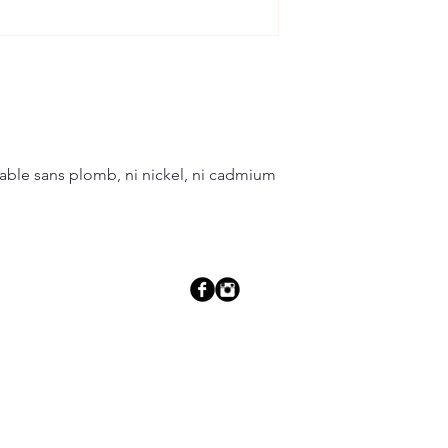
dable sans plomb, ni nickel, ni cadmium
info.hopop@gmail.com
© 2026
HopOp