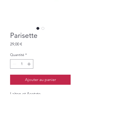
Parisette
Prix
29,00 €
Quantité
*
Ajouter au panier
Laiton et Acetate
Longueur : +-5 cm